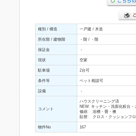
種別 / 構造
一戸建 / 木造
所在階 / 建物階
- 階 / - 階
保証金
-
現状
空家
駐車場
2台可
条件等
ペット相談可
設備
-
ハウスクリーニング済
NEW: キッチン・洗面化粧台
コメント
修繕: 浴槽・畳・襖
貼替: クロス・クッションフ
物件No
167